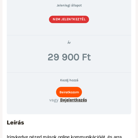
Jelenlegi állapot
NEM JELENTKEZTÉL
Ár
Kezdj hozzá
vagy
Bejelentkezés
Leírás
Irígykedve nézed mások online kommunikációját, és arra