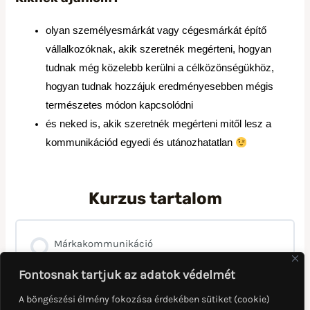
olyan személyesmárkát vagy cégesmárkát építő
vállalkozóknak, akik szeretnék megérteni, hogyan
tudnak még közelebb kerülni a célközönségükhöz,
hogyan tudnak hozzájuk eredményesebben mégis
természetes módon kapcsolódni
és neked is, akik szeretnék megérteni mitől lesz a
kommunikációd egyedi és utánozhatatlan
Kurzus tartalom
Márkakommunikáció
Fontosnak tartjuk az adatok védelmét
A böngészési élmény fokozása érdekében sütiket (cookie)