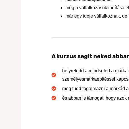
még a vállalkozásuk indítása el
már egy ideje vállalkoznak, de 
A kurzus segít neked abba
helyretedd a mindseted a márkaé
személyesmárkaépítéssel kapcs
meg tudd fogalmazni a márkád al
és abban is támogat, hogy azok