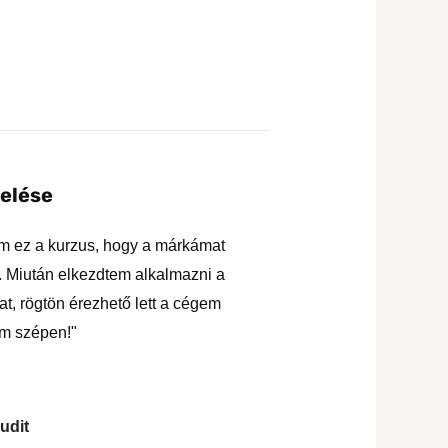
kelése
em ez a kurzus, hogy a márkámat
ni. Miután elkezdtem alkalmazni a
at, rögtön érezhető lett a cégem
m szépen!"
udit