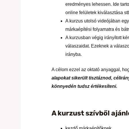
eredményes lehessen. Ide tart
online felületek kiválasztása s
A kurzus utolsó videójában egy
márkaépítési folyamatra és bát
A kurzusban végig irányított k
válaszaidat. Ezeknek a válasz
irányba.
A célom ezzel az oktató anyaggal, hog
alapokat sikerült tisztáznod, célir
könnyedén tudsz értékesíteni.
A kurzust szívből aján
kezdő márkaépítőknek,