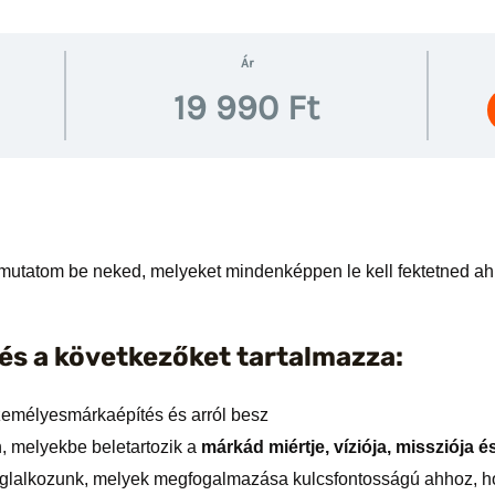
Ár
mutatom be neked, melyeket mindenképpen le kell fektetned ah
és a következőket tartalmazza:
személyesmárkaépítés és arról besz
, melyekbe beletartozik a
márkád miértje, víziója, missziója és
l foglalkozunk, melyek megfogalmazása kulcsfontosságú ahhoz, 