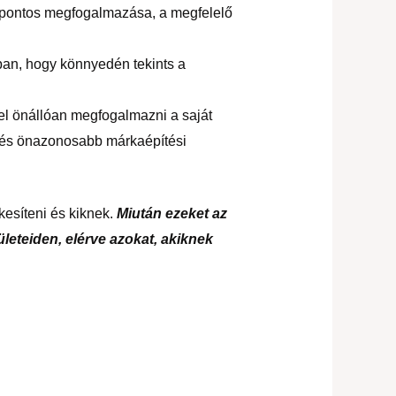
k pontos megfogalmazása, a megfelelő
bban, hogy könnyedén tekints a
zel önállóan megfogalmazni a saját
b és önazonosabb márkaépítési
kesíteni és kiknek.
Miután ezeket az
leteiden, elérve azokat, akiknek