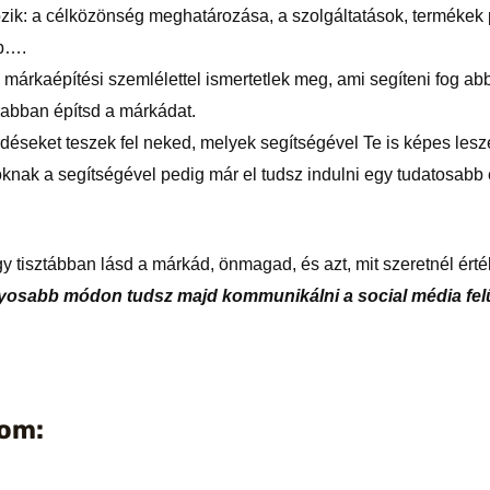
ozik: a célközönség meghatározása, a szolgáltatások, terméke
tb….
 márkaépítési szemlélettel ismertetlek meg, ami segíteni fog a
rabban építsd a márkádat.
érdéseket teszek fel neked, melyek segítségével Te is képes les
oknak a segítségével pedig már el tudsz indulni egy tudatosab
y tisztábban lásd a márkád, önmagad, és azt, mit szeretnél érté
ányosabb módon tudsz majd kommunikálni a social média felü
lom: