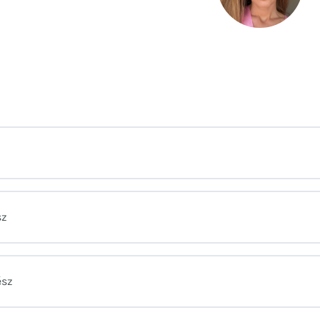
sz
ész