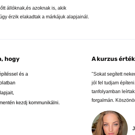
őtt állóknak,és azoknak is, akik
úgy érzik elakadtak a márkájuk alapjainál.
n, hogy
A kurzus érté
pítéssel és a
"Sokat segített nek
olatban
jól fel tudjam építe
tanfolyamban leírtak
apjait,
forgalmán. Köszönö
 mentén kezdj kommunikálni.
J