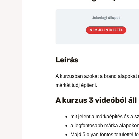
Jelenlegi állapot
NEM JELENTKEZTÉL
Leírás
A kurzusban azokat a brand alapokat 
márkát tudj építeni.
A kurzus 3 videóból áll
mit jelent a márkaépítés és a 
a legfontosabb márka alapokon
Majd 5 olyan fontos területte